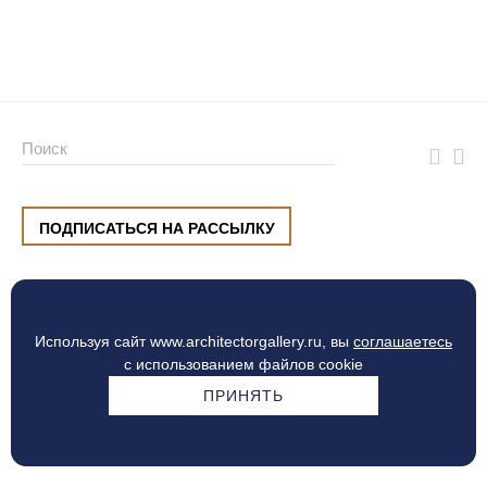
ПОДПИСАТЬСЯ НА РАССЫЛКУ
ул. Малышева, 8, Екатеринбург
+7 (912) 220 42 40
пн-сб
10:00 — 20:00
вс
10:00 — 19:00
Используя сайт www.architectorgallery.ru, вы
соглашаетесь
Процесс оплаты
с использованием файлов cookie
ПРИНЯТЬ