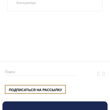
Екатеринбург
ПОДПИСАТЬСЯ НА РАССЫЛКУ
ул. Малышева, 8, Екатеринбург
+7 (912) 220 42 40
пн-сб
10:00 — 20:00
вс
10:00 — 19:00