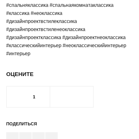
#спальняклассика #спальнаякомнатаклассика
#классика #неоклассика
#дизайнпроектвстилеклассика
#дизайнпроектвстиленеоклассика
#дизайнпроектклассика #дизайнпроектнеоклассика
#классическийинтерьер #неоклассическийинтерьер
#интерьер
ОЦЕНИТЕ
1
ПОДЕЛИТЬСЯ