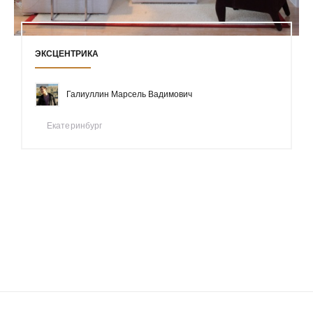
ЭКСЦЕНТРИКА
Галиуллин Марсель Вадимович
Екатеринбург