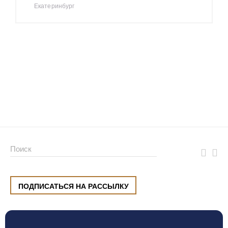
Екатеринбург
ПОДПИСАТЬСЯ НА РАССЫЛКУ
ул. Малышева, 8, Екатеринбург
+7 (912) 220 42 40
пн-сб
10:00 — 20:00
вс
10:00 — 19:00