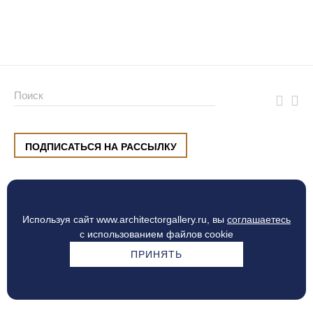
ПОДПИСАТЬСЯ НА РАССЫЛКУ
ул. Малышева, 8, Екатеринбург
+7 (912) 220 42 40
пн-сб
10:00 — 20:00
вс
10:00 — 19:00
Используя сайт www.architectorgallery.ru, вы
соглашаетесь
Процесс оплаты
с использованием файлов cookie
ПРИНЯТЬ