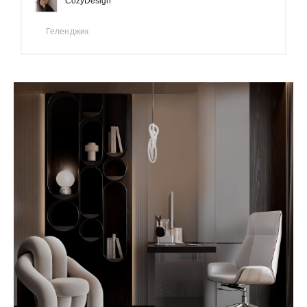
CozyDesign
Геленджик