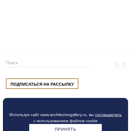
ПОДПИСАТЬСЯ НА РАССЫЛКУ
ул. Малышева, 8, Екатеринбург
+7 (912) 220 42 40
пн-сб
10:00 — 20:00
вс
10:00 — 19:00
Используя сайт www.architectorgallery.ru, вы
соглашаетесь
Процесс оплаты
с использованием файлов cookie
ПРИНЯТЬ