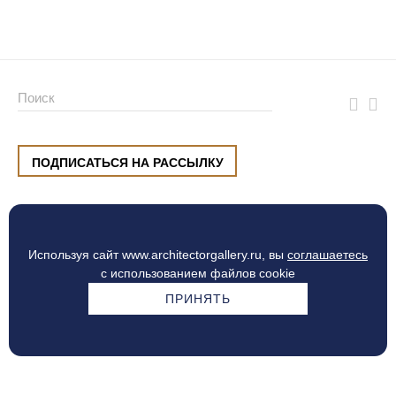
ПОДПИСАТЬСЯ НА РАССЫЛКУ
ул. Малышева, 8, Екатеринбург
+7 (912) 220 42 40
пн-сб
10:00 — 20:00
вс
10:00 — 19:00
Используя сайт www.architectorgallery.ru, вы
соглашаетесь
Процесс оплаты
с использованием файлов cookie
ПРИНЯТЬ
© Интерьерный центр ARCHITECTOR, 2010 — 2026