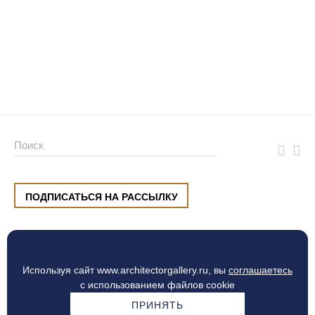
ПОДПИСАТЬСЯ НА РАССЫЛКУ
ул. Малышева, 8, Екатеринбург
+7 (912) 220 42 40
пн-сб
10:00 — 20:00
вс
10:00 — 19:00
Используя сайт www.architectorgallery.ru, вы
соглашаетесь
Процесс оплаты
с использованием файлов cookie
ПРИНЯТЬ