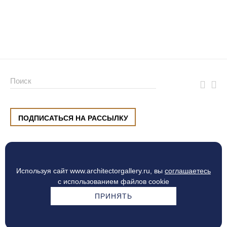
ПОДПИСАТЬСЯ НА РАССЫЛКУ
ул. Малышева, 8, Екатеринбург
+7 (912) 220 42 40
пн-сб
10:00 — 20:00
вс
10:00 — 19:00
Используя сайт www.architectorgallery.ru, вы
соглашаетесь
Процесс оплаты
с использованием файлов cookie
ПРИНЯТЬ