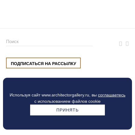
ПОДПИСАТЬСЯ НА РАССЫЛКУ
ул. Малышева, 8, Екатеринбург
+7 (912) 220 42 40
пн-сб
10:00 — 20:00
вс
10:00 — 19:00
Используя сайт www.architectorgallery.ru, вы
соглашаетесь
Процесс оплаты
с использованием файлов cookie
ПРИНЯТЬ