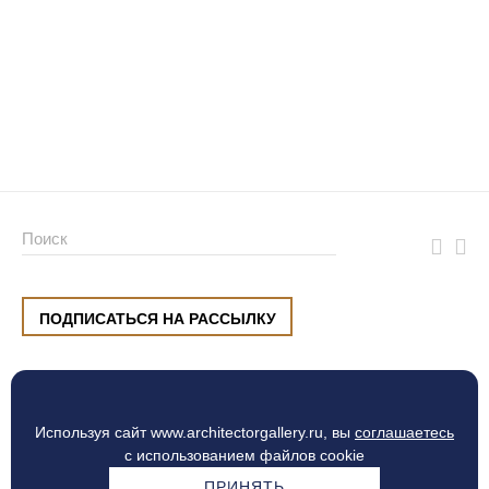
ПОДПИСАТЬСЯ НА РАССЫЛКУ
ул. Малышева, 8, Екатеринбург
+7 (912) 220 42 40
пн-сб
10:00 — 20:00
вс
10:00 — 19:00
Используя сайт www.architectorgallery.ru, вы
соглашаетесь
Процесс оплаты
с использованием файлов cookie
ПРИНЯТЬ