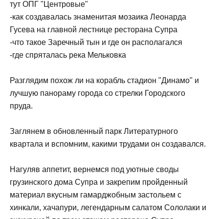
тут ОПГ "Центровые"
-как создавалась знаменитая мозаика Леонарда
Гусева на главной лестнице ресторана Супра
-что такое Заречный тын и где он располагался
-где спряталась река Мельковка
Разглядим похож ли на корабль стадион "Динамо" и
лучшую панораму города со стрелки Городского
пруда.
Заглянем в обновленный парк Литературного
квартала и вспомним, какими трудами он создавался.
Нагуляв аппетит, вернемся под уютные своды
грузинского дома Супра и закрепим пройденный
материал вкусным гамарджобным застольем с
хинкали, хачапури, легендарным салатом Сололаки и