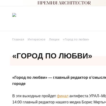
Главная
Интересное
Лекции
«Город по любви»
«ГОРОД ПО ЛЮБВИ»
«Город по любви» — главный редактор о’смысле.
городе
В эти выходные пройдет
финал
антифеста УРАЛ–МЫ 4
14:00 главный редактор нашего медиа Борис Мкртыч