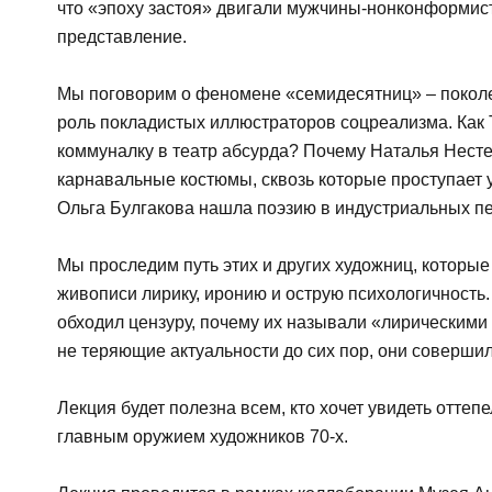
что «эпоху застоя» двигали мужчины-нонконформист
представление.
Мы поговорим о феномене «семидесятниц» – поколе
роль покладистых иллюстраторов соцреализма. Как
коммуналку в театр абсурда? Почему Наталья Несте
карнавальные костюмы, сквозь которые проступает у
Ольга Булгакова нашла поэзию в индустриальных п
Мы проследим путь этих и других художниц, которы
живописи лирику, иронию и острую психологичность. 
обходил цензуру, почему их называли «лирическими
не теряющие актуальности до сих пор, они совершил
Лекция будет полезна всем, кто хочет увидеть оттепе
главным оружием художников 70-х.