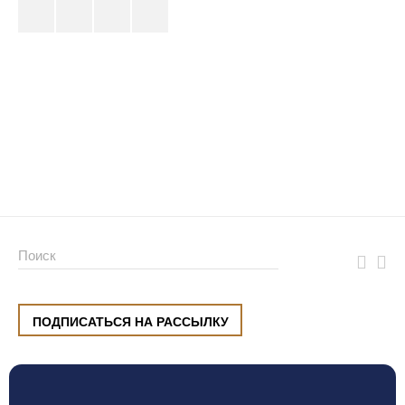
ПОДПИСАТЬСЯ НА РАССЫЛКУ
ул. Малышева, 8, Екатеринбург
+7 (912) 220 42 40
пн-сб
10:00 — 20:00
вс
10:00 — 19:00