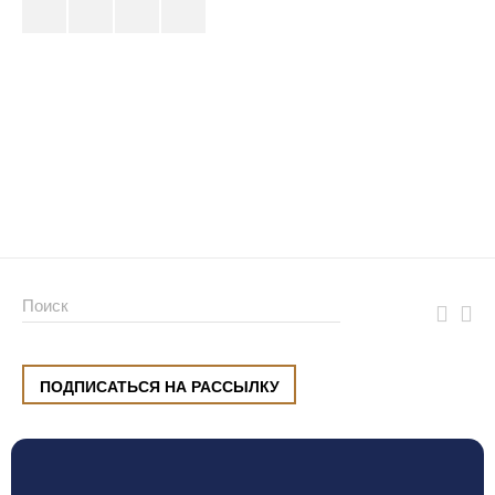
ПОДПИСАТЬСЯ НА РАССЫЛКУ
ул. Малышева, 8, Екатеринбург
+7 (912) 220 42 40
пн-сб
10:00 — 20:00
вс
10:00 — 19:00