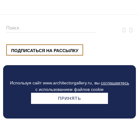
ПОДПИСАТЬСЯ НА РАССЫЛКУ
ул. Малышева, 8, Екатеринбург
+7 (912) 220 42 40
пн-сб
10:00 — 20:00
вс
10:00 — 19:00
Используя сайт www.architectorgallery.ru, вы
соглашаетесь
Процесс оплаты
с использованием файлов cookie
ПРИНЯТЬ
© Интерьерный центр ARCHITECTOR, 2010 — 2026