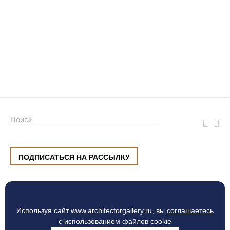
ПОДПИСАТЬСЯ НА РАССЫЛКУ
ул. Малышева, 8, Екатеринбург
+7 (912) 220 42 40
пн-сб
10:00 — 20:00
вс
10:00 — 19:00
Используя сайт www.architectorgallery.ru, вы
соглашаетесь
Процесс оплаты
с использованием файлов cookie