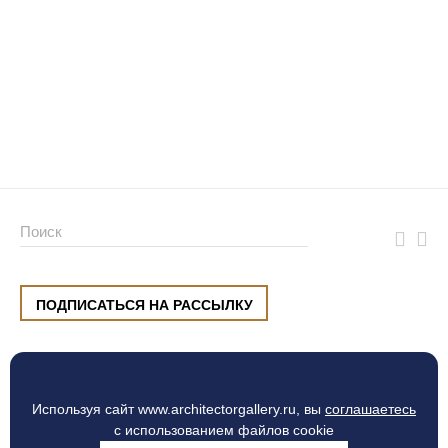
ПОДПИСАТЬСЯ НА РАССЫЛКУ
ул. Малышева, 8, Екатеринбург
+7 (912) 220 42 40
пн-сб
10:00 — 20:00
вс
10:00 — 19:00
Используя сайт www.architectorgallery.ru, вы
соглашаетесь
Процесс оплаты
с использованием файлов cookie