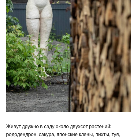
Живут дружно в саду около двухсот растений:
рододендрон, сакура, японские клены, пихты, туя,