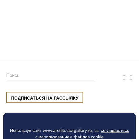
ПОДПИСАТЬСЯ НА РАССЫЛКУ
ул. Малышева, 8, Екатеринбург
+7 (912) 220 42 40
пн-сб
10:00 — 20:00
вс
10:00 — 19:00
Используя сайт www.architectorgallery.ru, вы
соглашаетесь
Процесс оплаты
с использованием файлов cookie