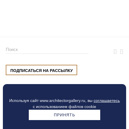
ПОДПИСАТЬСЯ НА РАССЫЛКУ
ул. Малышева, 8, Екатеринбург
+7 (912) 220 42 40
пн-сб
10:00 — 20:00
вс
10:00 — 19:00
Используя сайт www.architectorgallery.ru, вы
соглашаетесь
Процесс оплаты
с использованием файлов cookie
ПРИНЯТЬ