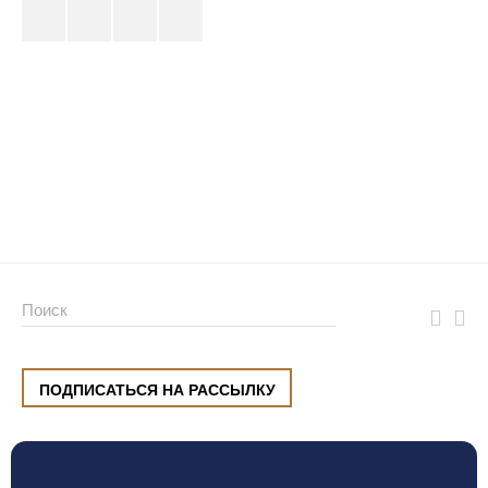
ПОДПИСАТЬСЯ НА РАССЫЛКУ
ул. Малышева, 8, Екатеринбург
+7 (912) 220 42 40
пн-сб
10:00 — 20:00
вс
10:00 — 19:00