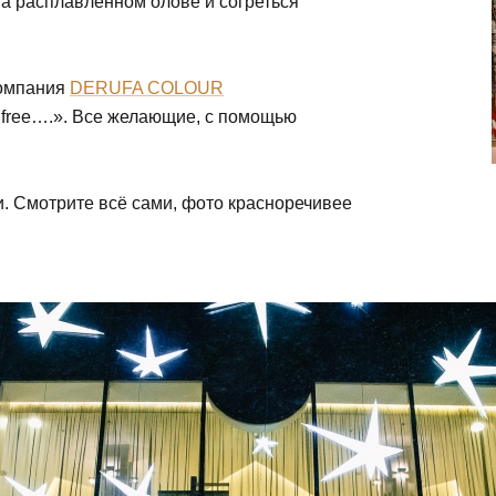
а расплавленном олове и согреться
компания
DERUFA COLOUR
 free….». Все желающие, с помощью
 Смотрите всё сами, фото красноречивее