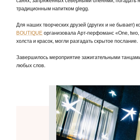
санях, запряженных северными оленями, погадать н
традиционным напитком glegg.
Для наших творческих друзей (других и не бывает) 
BOUTIQUE
организовала Арт-перфоманс «One, two,
холста и красок, могли разгадать скрытое послание.
Завершилось мероприятие зажигательными танцами.
любых слов.