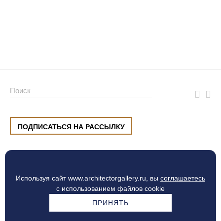
ПОДПИСАТЬСЯ НА РАССЫЛКУ
ул. Малышева, 8, Екатеринбург
+7 (912) 220 42 40
пн-сб
10:00 — 20:00
вс
10:00 — 19:00
Используя сайт www.architectorgallery.ru, вы
соглашаетесь
Процесс оплаты
с использованием файлов cookie
ПРИНЯТЬ