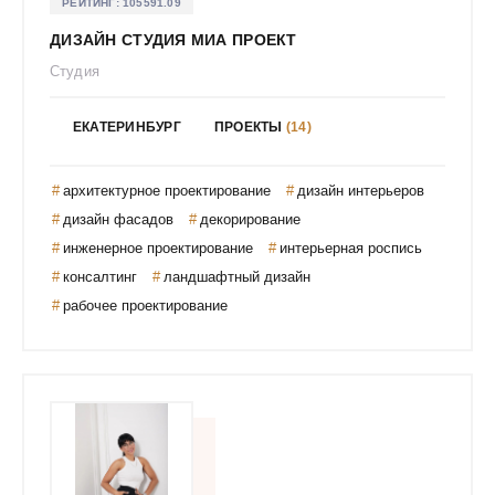
РЕЙТИНГ:
105591.09
Кутлаева Оксана
ДИЗАЙН СТУДИЯ МИА ПРОЕКТ
Лаврова Ирина Алексеевна
Студия
Лакеева Светлана Владимировна
ЕКАТЕРИНБУРГ
ПРОЕКТЫ
(14)
Лалетина Анна Александровна
Ландшафтная мастерская Сергеевых
архитектурное проектирование
дизайн интерьеров
Ландшафтно-архитектурное бюро Prout
дизайн фасадов
декорирование
Ланщакова Анастасия Сергеевна
инженерное проектирование
интерьерная роспись
Ларионов Владимир Евгеньевич
консалтинг
ландшафтный дизайн
Ларионова Светлана Дмитриевна
рабочее проектирование
Латынцев Денис
Лепихин Алексей Анатольевич
Ли Анастасия
Литвинова Кристина Олеговна
Логинова Ольга Сергеевна