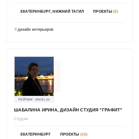
Моденова Елена
Муравьева Ксения
ЕКАТЕРИНБУРГ, НИЖНИЙ ТАГИЛ
ПРОЕКТЫ
(5)
НАТАЛЬЯ ПЛАКСИНА
дизайн интерьеров
Нагорных Александра Михайловна
Надежда Гордеева
Назаренко Карина
Назаркулиева Маргарита Сергеевна
Наталья Старостина
Наталья Храмцова
Наташа Бердникова
Наумов Денис Алексеевич
РЕЙТИНГ:
89681.34
Наумова Мария
ШАБАЛИНА ИРИНА, ДИЗАЙН СТУДИЯ "ГРАФИТ"
Немченок Алёна Николаевна
Студия
Нефёдова Светлана Николаевна
Нечаева Екатерина Андреевна
ЕКАТЕРИНБУРГ
ПРОЕКТЫ
(14)