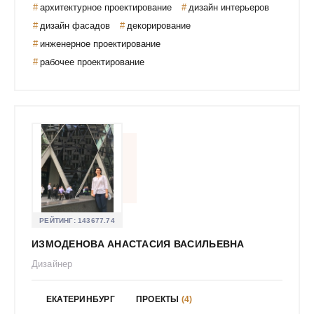
Герасимов Владимир Юрьевич
архитектурное проектирование
дизайн интерьеров
дизайн фасадов
декорирование
Гилева Ксения
инженерное проектирование
Гильдебрандт Андрей Иванович
рабочее проектирование
Гирская Олеся Викторовна
Глебова Галина
Голубева Александра Игоревна
Гольмер Анастасия Владимировна
Гончарова Вероника Константиновна
Гордеева Дарья Владимировна
Гордеева Наталья Сергеевна
Гороховодацкая Екатерина
РЕЙТИНГ:
143677.74
Гороховская Анна Анатольевна
ИЗМОДЕНОВА АНАСТАСИЯ ВАСИЛЬЕВНА
Григорий Пирогов
Дизайнер
Гризайль. Студия Анны Евдокимовой
Гринь Яна Анатольевна
ЕКАТЕРИНБУРГ
ПРОЕКТЫ
(4)