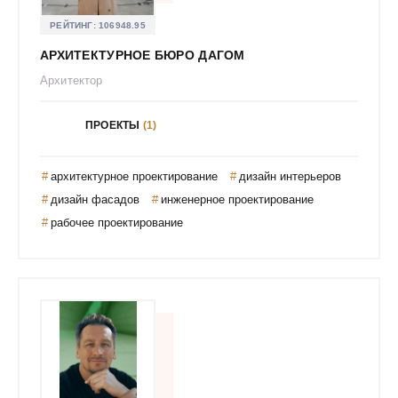
Койра Мария
РЕЙТИНГ:
106948.95
Кокорина Людмила
АРХИТЕКТУРНОЕ БЮРО ДАГОМ
Колюд Валентина
Архитектор
Кондрашова Наталья
ПРОЕКТЫ
(1)
Конограй Eкатерина
Кордюкова Виталия Александровна
архитектурное проектирование
дизайн интерьеров
Кордюкова Дарья Игоревна
дизайн фасадов
инженерное проектирование
Корнилова Виктория
рабочее проектирование
Коробейникова Елизавета Евгеньевна
Косинова Оксана Станиславовна
Косьянковская Кристина Евгеньевна
Кочнева Татьяна Владимировна / ELEVEN DESIGN
Красивый Дом
Крашневская Александра
Крупнова Ксения