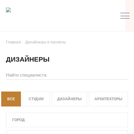
Главная
Дизайнеры и проекты
ДИЗАЙНЕРЫ
"Hot Walls" | Дизайн интерьера в Екатеринбурге
"Inroom"
ВСЕ
СТУДИИ
ДИЗАЙНЕРЫ
АРХИТЕКТОРЫ
"Perfecto" Студия интерьерных решений
"В КУБЕ"
ГОРОД
"Вид"
"Мой ремонт" | дизайн интерьера