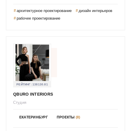
Громада Татьяна Евгеньевна
архитектурное проектирование
дизайн интерьеров
Группа "MAS"
рабочее проектирование
Гусева Анна Михайловна
Гусева Светлана
Гущина Наталья
ДРИМТИМ
Давыдова Виктория Александровна
Давыдова Марина Олеговна
Дарьяна Гурьева
Двинина Анна Дмитриевна
РЕЙТИНГ:
138130.81
Дворникова Елена Александровна
QBURO INTERIORS
Девятайкина Софья
Студия
Дедова Юлия Александровна
Дизайн Бюро Марсала
ЕКАТЕРИНБУРГ
ПРОЕКТЫ
(8)
Дизайн РемСтрой