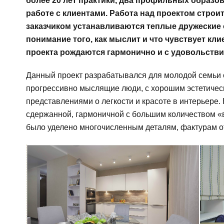
более 20 лет практики, два профильных образо
работе с клиентами. Работа над проектом строит
заказчиком устанавливаются теплые дружеские 
понимание того, как мыслит и что чувствует кли
проекта рождаются гармонично и с удовольстви
Данный проект разрабатывался для молодой семьи с
прогрессивно мыслящие люди, с хорошим эстетиче
представлениями о легкости и красоте в интерьере.
сдержанной, гармоничной с большим количеством «в
было уделено многочисленным деталям, фактурам о