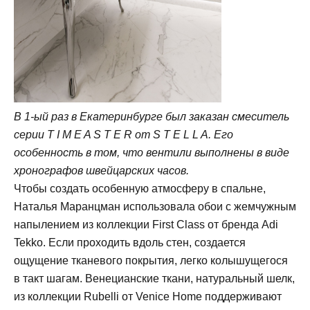
В 1-ый раз в Екатеринбурге был заказан смеситель
серии T I M E A S T E R от S T E L L A. Его
особенность в том, что вентили выполнены в виде
хронографов швейцарских часов.
Чтобы создать особенную атмосферу в спальне,
Наталья Маранцман использовала обои с жемчужным
напылением из коллекции First Class от бренда Adi
Tekko. Если проходить вдоль стен, создается
ощущение тканевого покрытия, легко колышущегося
в такт шагам. Венецианские ткани, натуральный шелк,
из коллекции Rubelli от Venice Home поддерживают