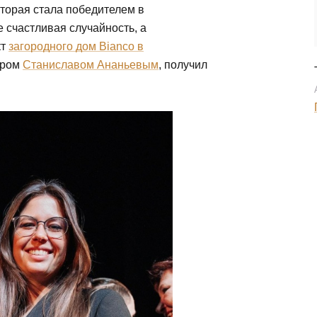
торая стала победителем в
е счастливая случайность, а
кт
загородного дом Bianco в
ером
Станиславом Ананьевым
, получил