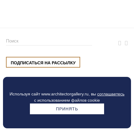
ПОДПИСАТЬСЯ НА РАССЫЛКУ
ул. Малышева, 8, Екатеринбург
+7 (912) 220 42 40
пн-сб
10:00 — 20:00
вс
10:00 — 19:00
Используя сайт www.architectorgallery.ru, вы
соглашаетесь
Процесс оплаты
с использованием файлов cookie
ПРИНЯТЬ