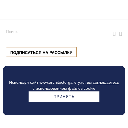
ПОДПИСАТЬСЯ НА РАССЫЛКУ
ул. Малышева, 8, Екатеринбург
+7 (912) 220 42 40
пн-сб
10:00 — 20:00
вс
10:00 — 19:00
Используя сайт www.architectorgallery.ru, вы
соглашаетесь
Процесс оплаты
с использованием файлов cookie
ПРИНЯТЬ
© Интерьерный центр ARCHITECTOR, 2010 — 2026