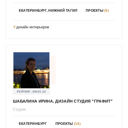
Моденова Елена
Муравьева Ксения
ЕКАТЕРИНБУРГ, НИЖНИЙ ТАГИЛ
ПРОЕКТЫ
(5)
НАТАЛЬЯ ПЛАКСИНА
дизайн интерьеров
Нагорных Александра Михайловна
Надежда Гордеева
Назаренко Карина
Назаркулиева Маргарита Сергеевна
Наталья Старостина
Наталья Храмцова
Наташа Бердникова
Наумов Денис Алексеевич
РЕЙТИНГ:
89681.34
Наумова Мария
ШАБАЛИНА ИРИНА, ДИЗАЙН СТУДИЯ "ГРАФИТ"
Немченок Алёна Николаевна
Студия
Нефёдова Светлана Николаевна
Нечаева Екатерина Андреевна
ЕКАТЕРИНБУРГ
ПРОЕКТЫ
(14)