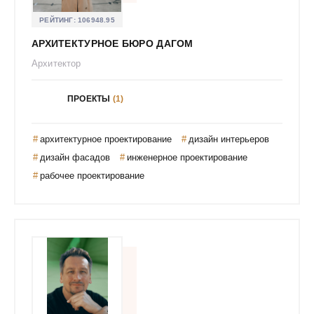
Койра Мария
РЕЙТИНГ:
106948.95
Кокорина Людмила
АРХИТЕКТУРНОЕ БЮРО ДАГОМ
Колюд Валентина
Архитектор
Кондрашова Наталья
ПРОЕКТЫ
(1)
Конограй Eкатерина
Кордюкова Виталия Александровна
архитектурное проектирование
дизайн интерьеров
Кордюкова Дарья Игоревна
дизайн фасадов
инженерное проектирование
Корнилова Виктория
рабочее проектирование
Коробейникова Елизавета Евгеньевна
Косинова Оксана Станиславовна
Косьянковская Кристина Евгеньевна
Кочнева Татьяна Владимировна / ELEVEN DESIGN
Красивый Дом
Крашневская Александра
Крупнова Ксения