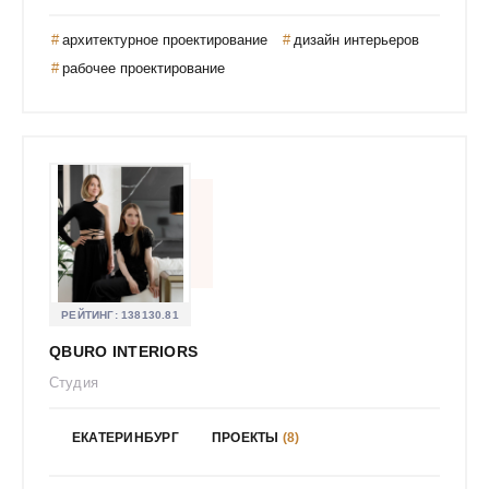
Громада Татьяна Евгеньевна
архитектурное проектирование
дизайн интерьеров
Группа "MAS"
рабочее проектирование
Гусева Анна Михайловна
Гусева Светлана
Гущина Наталья
ДРИМТИМ
Давыдова Виктория Александровна
Давыдова Марина Олеговна
Дарьяна Гурьева
Двинина Анна Дмитриевна
РЕЙТИНГ:
138130.81
Дворникова Елена Александровна
QBURO INTERIORS
Девятайкина Софья
Студия
Дедова Юлия Александровна
Дизайн Бюро Марсала
ЕКАТЕРИНБУРГ
ПРОЕКТЫ
(8)
Дизайн РемСтрой