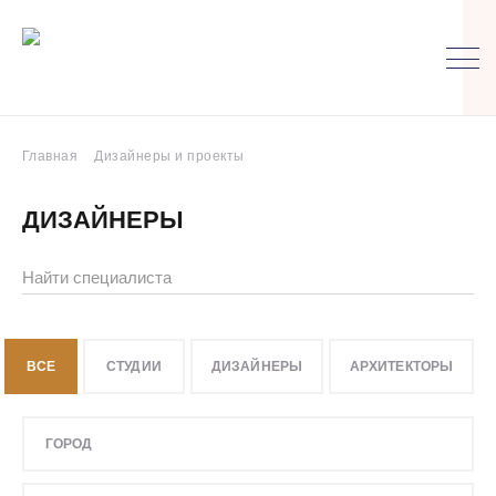
Главная
Дизайнеры и проекты
ДИЗАЙНЕРЫ
"Hot Walls" | Дизайн интерьера в Екатеринбурге
"Inroom"
ВСЕ
СТУДИИ
ДИЗАЙНЕРЫ
АРХИТЕКТОРЫ
"Perfecto" Студия интерьерных решений
"В КУБЕ"
ГОРОД
"Вид"
"Мой ремонт" | дизайн интерьера