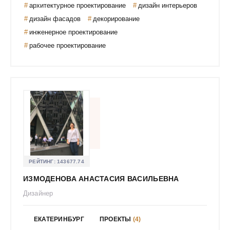
Герасимов Владимир Юрьевич
архитектурное проектирование
дизайн интерьеров
дизайн фасадов
декорирование
Гилева Ксения
инженерное проектирование
Гильдебрандт Андрей Иванович
рабочее проектирование
Гирская Олеся Викторовна
Глебова Галина
Голубева Александра Игоревна
Гольмер Анастасия Владимировна
Гончарова Вероника Константиновна
Гордеева Дарья Владимировна
Гордеева Наталья Сергеевна
Гороховодацкая Екатерина
РЕЙТИНГ:
143677.74
Гороховская Анна Анатольевна
ИЗМОДЕНОВА АНАСТАСИЯ ВАСИЛЬЕВНА
Григорий Пирогов
Дизайнер
Гризайль. Студия Анны Евдокимовой
Гринь Яна Анатольевна
ЕКАТЕРИНБУРГ
ПРОЕКТЫ
(4)