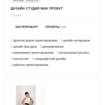
РЕЙТИНГ:
105591.09
Кутлаева Оксана
ДИЗАЙН СТУДИЯ МИА ПРОЕКТ
Лаврова Ирина Алексеевна
Студия
Лакеева Светлана Владимировна
ЕКАТЕРИНБУРГ
ПРОЕКТЫ
(14)
Лалетина Анна Александровна
Ландшафтная мастерская Сергеевых
архитектурное проектирование
дизайн интерьеров
Ландшафтно-архитектурное бюро Prout
дизайн фасадов
декорирование
Ланщакова Анастасия Сергеевна
инженерное проектирование
интерьерная роспись
Ларионов Владимир Евгеньевич
консалтинг
ландшафтный дизайн
Ларионова Светлана Дмитриевна
рабочее проектирование
Латынцев Денис
Лепихин Алексей Анатольевич
Ли Анастасия
Литвинова Кристина Олеговна
Логинова Ольга Сергеевна