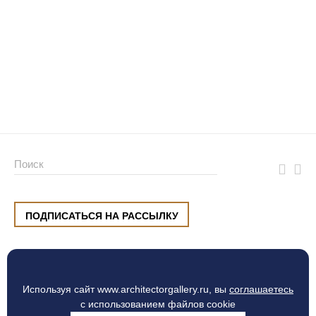
ПОДПИСАТЬСЯ НА РАССЫЛКУ
ул. Малышева, 8, Екатеринбург
+7 (912) 220 42 40
пн-сб
10:00 — 20:00
вс
10:00 — 19:00
Используя сайт www.architectorgallery.ru, вы
соглашаетесь
Процесс оплаты
с использованием файлов cookie