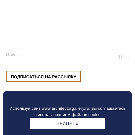
ПОДПИСАТЬСЯ НА РАССЫЛКУ
ул. Малышева, 8, Екатеринбург
+7 (912) 220 42 40
пн-сб
10:00 — 20:00
вс
10:00 — 19:00
Используя сайт www.architectorgallery.ru, вы
соглашаетесь
Процесс оплаты
с использованием файлов cookie
ПРИНЯТЬ