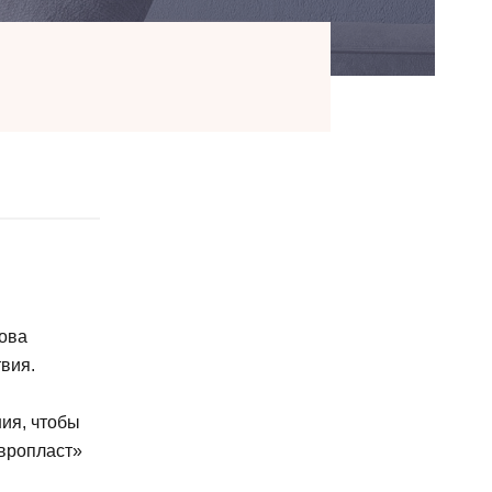
нова
вия.
ия, чтобы
Европласт»