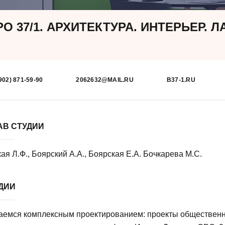
О 37/1. АРХИТЕКТУРА. ИНТЕРЬЕР. 
902) 871-59-90
2062632@MAIL.RU
B37-1.RU
АВ СТУДИИ
ая Л.Ф., Боярский А.А., Боярская Е.А. Бочкарева М.С.
УДИИ
аемся комплексным проектированием: проекты обществен