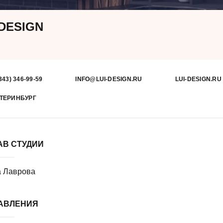
 DESIGN
343) 346-99-59
INFO@LUI-DESIGN.RU
LUI-DESIGN.RU
ТЕРИНБУРГ
АВ СТУДИИ
а Лаврова
АВЛЕНИЯ