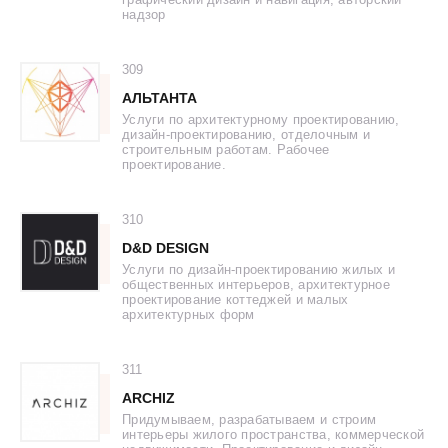
надзор
MIXMEBEL
MOBEL&ZEIT
309
MR.DOORS
АЛЬТАНТА
NATUZZI
Услуги по архитектурному проектированию,
дизайн-проектированию, отделочным и
PORTALLE
строительным работам. Рабочее
проектирование.
PROFILDOORS
QUICK-STEP
310
REAL GLASS
D&D DESIGN
RENDE. МЕБЕЛЬНЫЕ ТЕХНОЛОГИИ
Услуги по дизайн-проектированию жилых и
общественных интерьеров, архитектурное
SERGEYMANSUROV
проектирование коттеджей и малых
архитектурных форм
SHADRINA INTERIORS
SKOL
311
SOFIA
ARCHIZ
THE MAINS
Придумываем, разрабатываем и строим
интерьеры жилого пространства, коммерческой
TOGAS