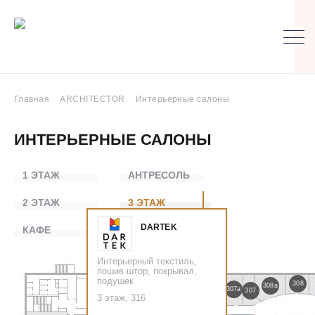
Главная
ARCHITECTOR
Интерьерные салоны
ИНТЕРЬЕРНЫЕ САЛОНЫ
1 ЭТАЖ
АНТРЕСОЛЬ
2 ЭТАЖ
3 ЭТАЖ
DARTEK
КАФЕ
БИБЛИОТЕКА
Интерьерный текстиль,
пошив штор, покрывал,
подушек
308
308a
307а
301
302
303
304
305
306
307
3 этаж, 316