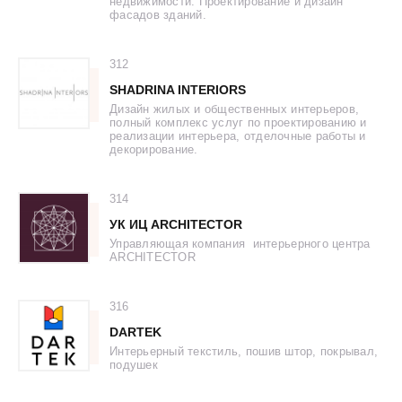
недвижимости. Проектирование и дизайн
фасадов зданий.
TWENTYTREMARCA
UNO
312
VIONA
SHADRINA INTERIORS
Дизайн жилых и общественных интерьеров,
полный комплекс услуг по проектированию и
реализации интерьера, отделочные работы и
декорирование.
314
УК ИЦ ARCHITECTOR
Управляющая компания интерьерного центра
ARCHITECTOR
316
DARTEK
Интерьерный текстиль, пошив штор, покрывал,
подушек