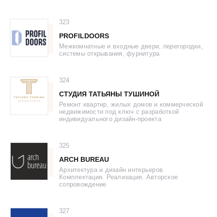
323
PROFILDOORS
Межкомнатные и входные двери, перегородки,
системы открывания, фурнитура
324
СТУДИЯ ТАТЬЯНЫ ТУШИНОЙ
Ремонт квартир, жилых домов и коммерческой
недвижимости под ключ с разработкой
индивидуального дизайн-проекта
325
ARCH BUREAU
Архитектура и дизайн интерьеров.
Комплектация. Реализация. Авторское
сопровождение
327