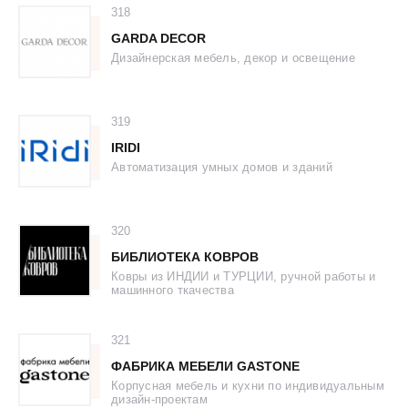
318
GARDA DECOR
Дизайнерская мебель, декор и освещение
319
IRIDI
Автоматизация умных домов и зданий
320
БИБЛИОТЕКА КОВРОВ
Ковры из ИНДИИ и ТУРЦИИ, ручной работы и
машинного ткачества
321
ФАБРИКА МЕБЕЛИ GASTONE
Корпусная мебель и кухни по индивидуальным
дизайн-проектам